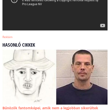
Reklám
HASONLÓ CIKKEK
Bűnözők fantomképei, amik nem a legjobban sikerültek