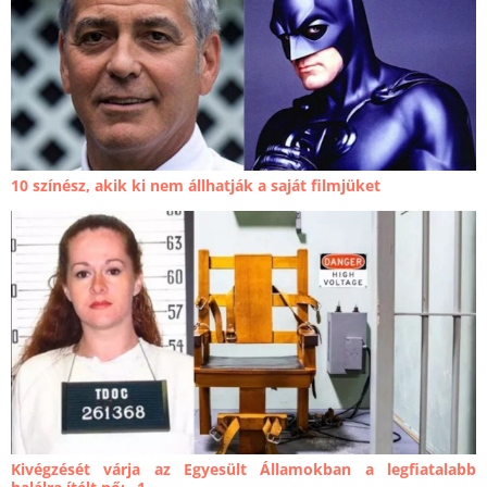
10 színész, akik ki nem állhatják a saját filmjüket
Kivégzését várja az Egyesült Államokban a legfiatalabb