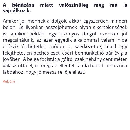
A bénázása miatt valószínűleg még ma is
sajnálkozik.
Amikor jól mennek a dolgok, akkor egyszerűen minden
bejön! És ilyenkor összejöhetnek olyan sikertelenségek
is, amikor például egy bizonyos dolgot ezerszer jól
megcsinálunk, az ezer egyedik alkalommal valami hiba
csúszik érthetetlen módon a szerkezetbe, majd egy
felejthetetlen peches eset kísért bennünket jó pár évig a
jövőben. A belga focistát a góltól csak néhány centiméter
választotta el, és még az ellenfél is oda tudott férkőzni a
labdához, hogy jó messzire lője el azt.
Reklám