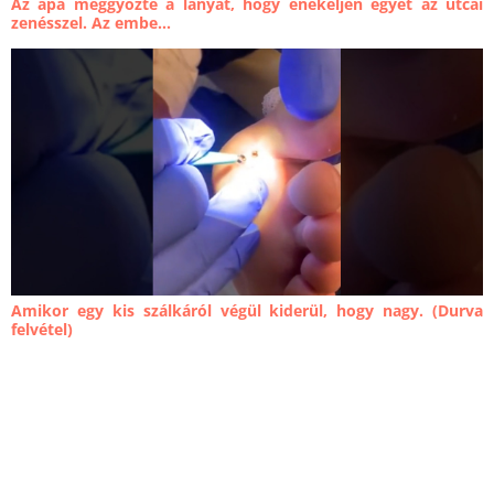
Az apa meggyőzte a lányát, hogy énekeljen egyet az utcai
zenésszel. Az embe...
Amikor egy kis szálkáról végül kiderül, hogy nagy. (Durva
felvétel)