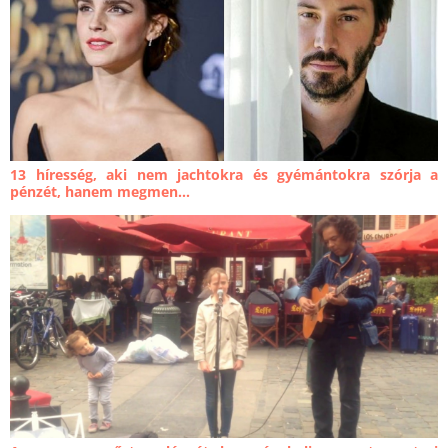
13 híresség, aki nem jachtokra és gyémántokra szórja a
pénzét, hanem megmen...