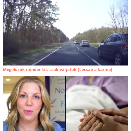
Megelőzök mindenkit, csak várjatok (Lecsap a karma)