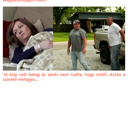
10 évig volt beteg és senki nem tudta, hogy mitől. Aztán a
szerelő vérfagya...