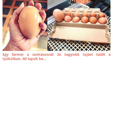
Egy farmer a szokásosnál 3x nagyobb tojást talált a
tyúkólban. Mi lapult be...