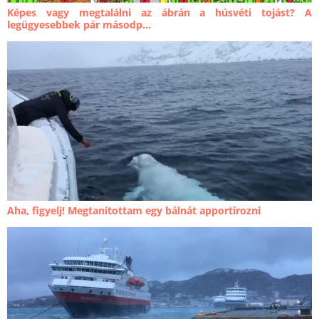
Képes vagy megtalálni az ábrán a húsvéti tojást? A
legügyesebbek pár másodp...
Aha, figyelj! Megtanítottam egy bálnát apportírozni