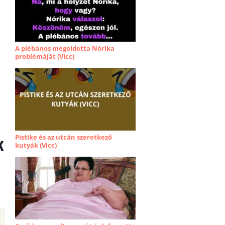
A plébános megoldotta Nórika
problémáját (Vicc)
k
Pistike és az utcán szeretkező
kutyák (Vicc)