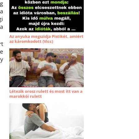
ág
 a
gi
 a
Az anyuka megszidja Pistikét, amiért
az káromkodott (Vicc)
rt
re
gy
Létezik orosz rulett és most itt van a
marokkói rulett