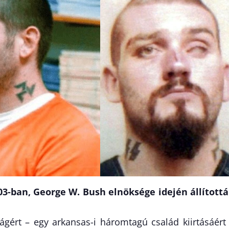
03-ban, George W. Bush elnöksége idején állított
ágért – egy arkansas-i háromtagú család kiirtásáért