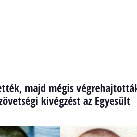
tették, majd mégis végrehajtottá
szövetségi kivégzést az Egyesült