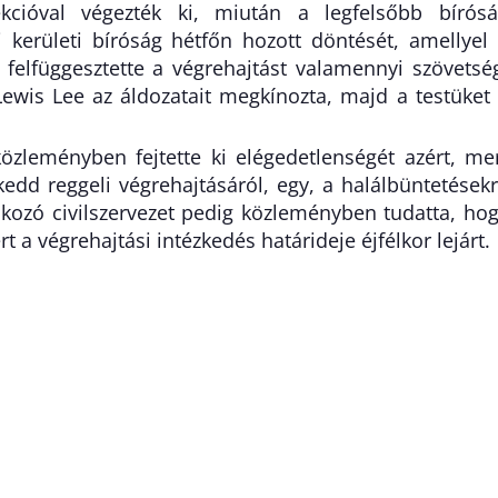
jekcióval végezték ki, miután a legfelsőbb bírós
i kerületi bíróság hétfőn hozott döntését, amellyel
e felfüggesztette a végrehajtást valamennyi szövetsé
Lewis Lee az áldozatait megkínozta, majd a testüket
zleményben fejtette ki elégedetlenségét azért, me
 kedd reggeli végrehajtásáról, egy, a halálbüntetések
lkozó civilszervezet pedig közleményben tudatta, ho
ert a végrehajtási intézkedés határideje éjfélkor lejárt.