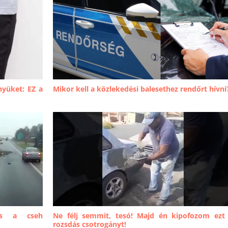
yüket: EZ a
Mikor kell a közlekedési balesethez rendőrt hívni
dés a cseh
Ne félj semmit, tesó! Majd én kipofozom ezt
rozsdás csotrogányt!