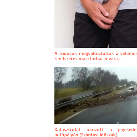
A tudósok megváltoztatták a vélemén
rendszeres maszturbáció vára...
Katasztrófát okozott a jegese
autópályán (Szántási időszak)