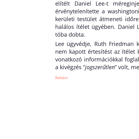
elítélt Daniel Lee-t méregin
érvénytelenítette a washington
kerületi testület átmeneti időr
halálos ítélet ügyében. Daniel 
tóba dobta.
Lee ügyvédje, Ruth Friedman kö
nem kapott értesítést az ítélet
vonatkozó információkkal fogla
a kivégzés “
jogszerűtlen
” volt, m
Reklám