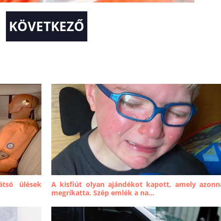
KÖVETKEZŐ
átsó ülések
A kisfiút olyan ajándékot kapott, amely azonn
megríkatta. Szép emlék a na...