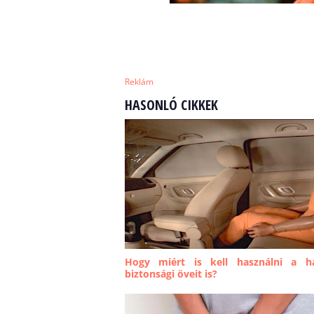
Reklám
HASONLÓ CIKKEK
Hogy miért is kell használni a h
biztonsági öveit is?