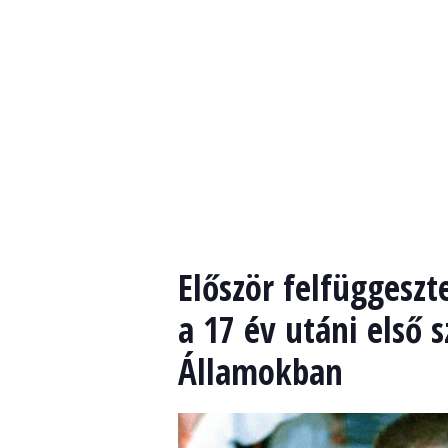
Először felfüggesz
a 17 év utáni első 
Államokban