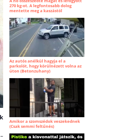
A nő összeszedte magát és lefogyott
270 kg-ot. A legfontosabb dolog
mentette meg a kaszástól
Az autós anélkül hagyja el a
parkolót, hogy körülnézett volna az
úton (Betonzuhany)
ák
Amikor a szomszédok veszekednek
(Csak semmi feltűnés)
 –