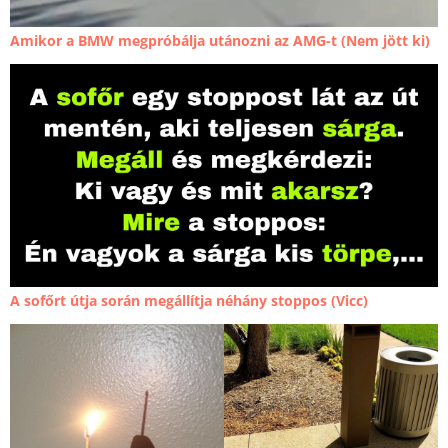
Amikor a BMW megpróbálja utánozni az AMG-t (Nem jött ki)
A sofőrt útja során megállítja néhány stoppos (Vicc)