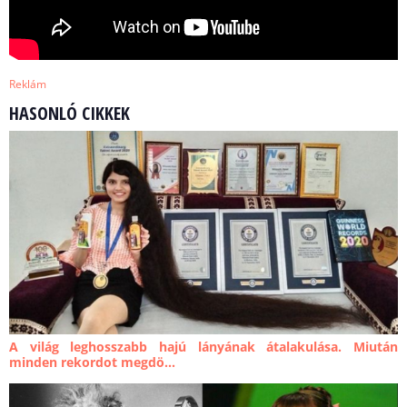
Reklám
HASONLÓ CIKKEK
A világ leghosszabb hajú lányának átalakulása. Miután
minden rekordot megdö...