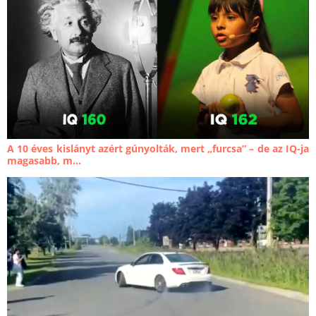
A 10 éves kislányt azért gúnyolták, mert „furcsa” – de az IQ-ja
magasabb, m...