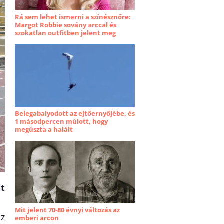
Rá sem lehet ismerni a színésznőre:
Margot Robbie sovány arccal és
szokatlan outfitben jelent meg
Belegabalyodott az ejtőernyőjébe, és
1 másodpercen múlott, hogy
megúszta a halált
t
Mit jelent 70-80 évnyi változás az
az
emberi arcon