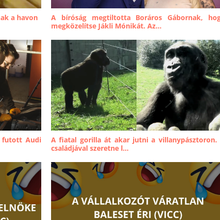
nak a havon
A bíróság megtiltotta Boráros Gábornak, ho
megközelítse Jákli Mónikát. Az...
 futott Audi
A fiatal gorilla át akar jutni a villanypásztoron.
családjával szeretne l...