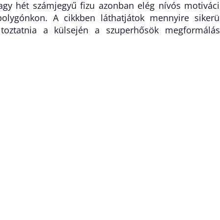
agy hét számjegyű fizu azonban elég nívós motivác
olygónkon. A cikkben láthatjátok mennyire sikerü
ltoztatnia a külsején a szuperhősök megformálá