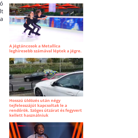
ió
lt
sa
A jégtáncosok a Metallica
leghíresebb számával léptek a jégre.
Hosszú üldözés után négy
tejfelesszájút kapcsoltak le a
rendőrök. Szöges útzárat és fegyvert
kellett használniuk