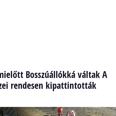
mielőtt Bosszúállókká váltak A
zei rendesen kipattintották