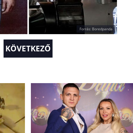
Forrás: Boredpanda
KÖVETKEZŐ