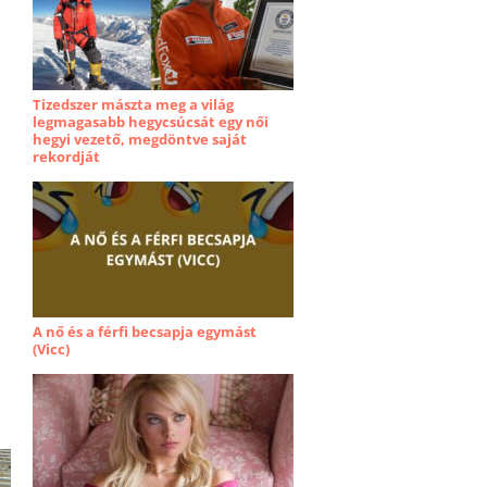
Tizedszer mászta meg a világ
legmagasabb hegycsúcsát egy női
hegyi vezető, megdöntve saját
rekordját
A nő és a férfi becsapja egymást
(Vicc)