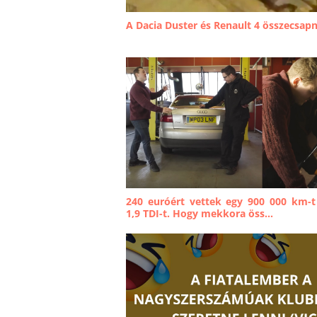
A Dacia Duster és Renault 4 összecsap
240 euróért vettek egy 900 000 km-t
1,9 TDI-t. Hogy mekkora öss...