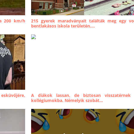
 a 200 km/h
215 gyerek maradványait találták meg egy vo
bentlakásos iskola területén....
 esküvőjére,
A diákok lassan, de biztosan visszatérnek
kollégiumokba. Némelyik szobát...