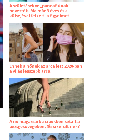
A születésekor „pandafiúnak“
nevezték. Ma már 3 éves és a
külsejével felkelti a figyelmet
Ennek a nőnek az arca lett 2020-ban
a világ legszebb arca.
A nő magassarkú cipőkben sétált a
pezsgősüvegeken. (És sikerült neki)