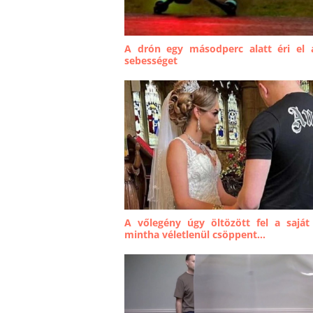
A drón egy másodperc alatt éri el
sebességet
A vőlegény úgy öltözött fel a saját
mintha véletlenül csöppent...