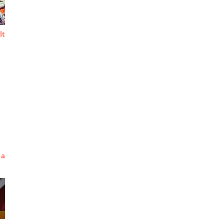
lt
 a