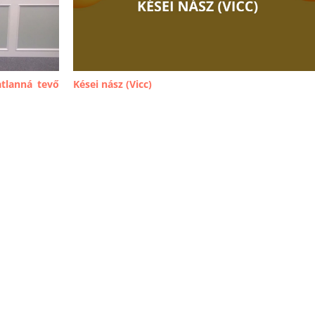
atlanná tevő
Kései nász (Vicc)