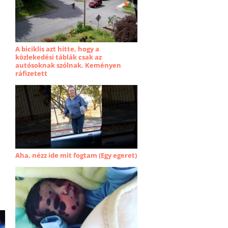
A biciklis azt hitte, hogy a
közlekedési táblák csak az
autósoknak szólnak. Keményen
ráfizetett
Aha, nézz ide mit fogtam (Egy egeret)