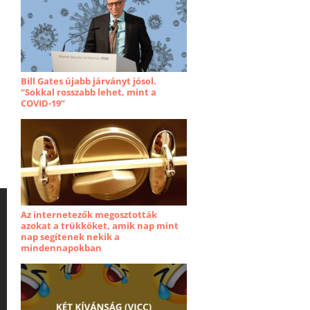
Bill Gates újabb járványt jósol.
“Sokkal rosszabb lehet, mint a
COVID-19”
Az internetezők megosztották
azokat a trükköket, amik nap mint
nap segítenek nekik a
mindennapokban