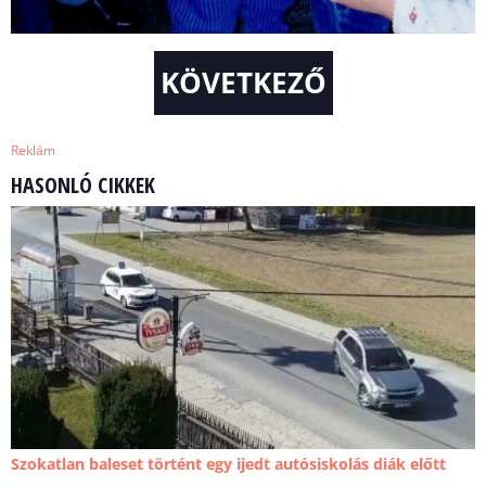
KÖVETKEZŐ
Reklám
HASONLÓ CIKKEK
Szokatlan baleset történt egy ijedt autósiskolás diák előtt