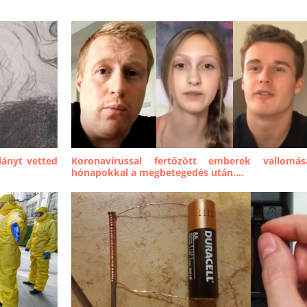
lányt vetted
Koronavírussal fertőzött emberek vallomás
hónapokkal a megbetegedés után....