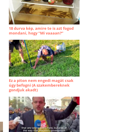
18 durva kép, amire te is azt fogod
mondani, hogy “Mi vaaaan?”
Ez a piton nem engedi magát csak
úgy befogni (A szakembereknek
gondjuk akadt)