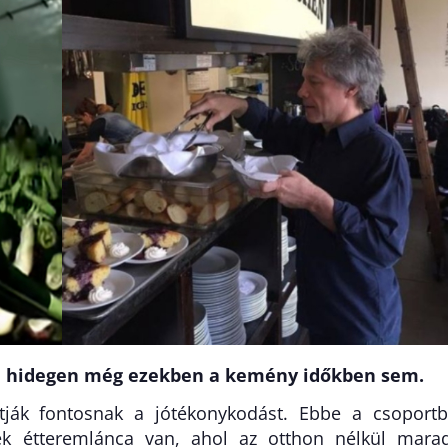
a hidegen még ezekben a kemény időkben sem.
rtják fontosnak a jótékonykodást. Ebbe a csoport
nek étteremlánca van, ahol az otthon nélkül mara