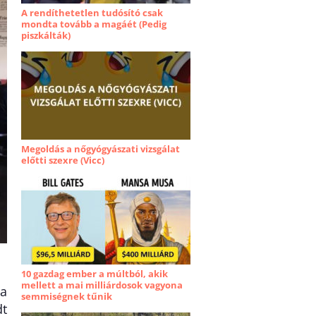
A rendíthetetlen tudósító csak
mondta tovább a magáét (Pedig
piszkálták)
Megoldás a nőgyógyászati vizsgálat
előtti szexre (Vicc)
10 gazdag ember a múltból, akik
mellett a mai milliárdosok vagyona
ba
semmiségnek tűnik
dt