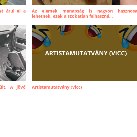
t árul el a
Az elemek manapság is nagyon hasznos
lehetnek, ezek a szokatlan felhaszná...
ült. A jövő
Artistamutatvány (Vicc)