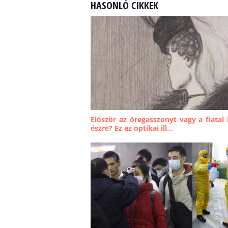
HASONLÓ CIKKEK
Először az öregasszonyt vagy a fiatal 
észre? Ez az optikai ill...