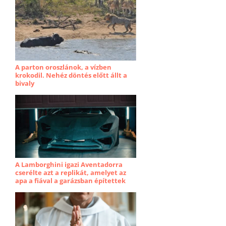
A parton oroszlánok, a vízben
krokodil. Nehéz döntés előtt állt a
bivaly
A Lamborghini igazi Aventadorra
cserélte azt a replikát, amelyet az
apa a fiával a garázsban építettek