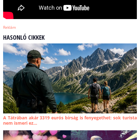
Reklám
HASONLÓ CIKKEK
A Tátrában akár 3319 eurós bírság is fenyegethet: sok turista
nem ismeri ez...