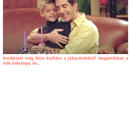
Emlékszel még Ross kisfiára a Jóbarátokból? Napjainkban a
nők bálványa, és...