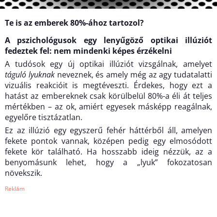
Te is az emberek 80%-ához tartozol?
A pszichológusok egy lenyűgöző optikai illúziót
fedeztek fel: nem mindenki képes érzékelni
A tudósok egy új optikai illúziót vizsgálnak, amelyet
táguló lyuknak
neveznek, és amely még az agy tudatalatti
vizuális reakcióit is megtéveszti. Érdekes, hogy ezt a
hatást az embereknek csak körülbelül 80%-a éli át teljes
mértékben – az ok, amiért egyesek másképp reagálnak,
egyelőre tisztázatlan.
Ez az illúzió egy egyszerű fehér háttérből áll, amelyen
fekete pontok vannak, középen pedig egy elmosódott
fekete kör található. Ha hosszabb ideig nézzük, az a
benyomásunk lehet, hogy a „lyuk” fokozatosan
növekszik.
Reklám