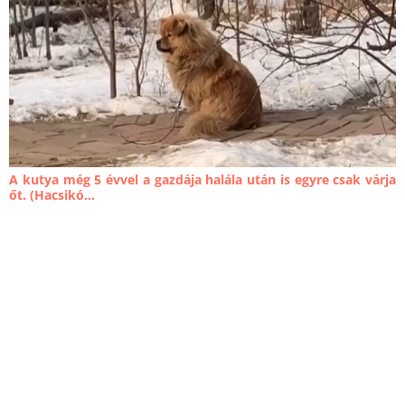
A kutya még 5 évvel a gazdája halála után is egyre csak várja
őt. (Hacsikó...