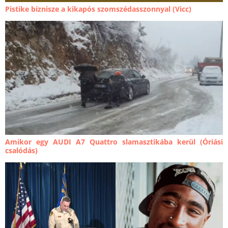
Pistike biznisze a kikapós szomszédasszonnyal (Vicc)
Amikor egy AUDI A7 Quattro slamasztikába kerül (Óriási
csalódás)