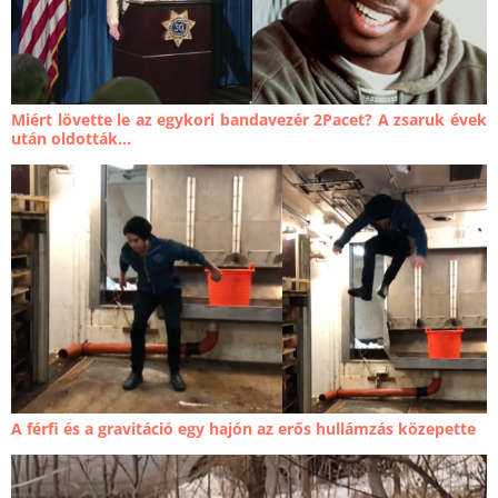
Miért lövette le az egykori bandavezér 2Pacet? A zsaruk évek
után oldották...
A férfi és a gravitáció egy hajón az erős hullámzás közepette