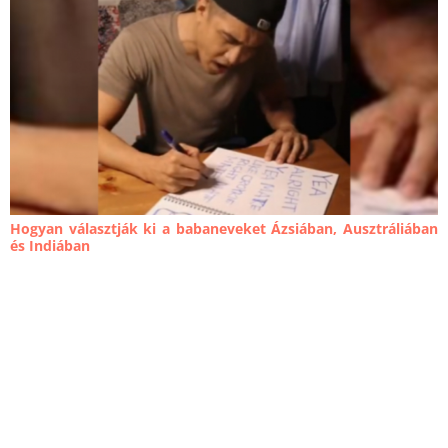
Hogyan választják ki a babaneveket Ázsiában, Ausztráliában
és Indiában