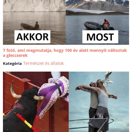
7 fotó, ami megmutatja, hogy 100 év alatt mennyit változtak
a gleccserek
Természet és állatok
Kategória