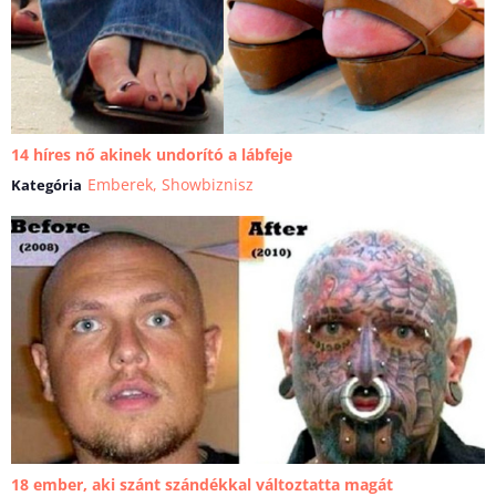
14 híres nő akinek undorító a lábfeje
Emberek
,
Showbiznisz
Kategória
18 ember, aki szánt szándékkal változtatta magát