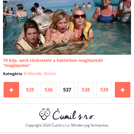
19 kép, amit tönkretett a háttérben meghúzódó
“meglepetés”
Emberek
,
Vicces
Kategória
535
536
537
538
539
Copyright 2026 Čumil s.r.o. Minden jog fenntartva.