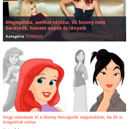
Meglepődsz, amikor rájössz, ők bizony nem
barátnők, hanem anyák és lányaik
Emberek
Kategória
Hogy néznének ki a Disney hercegnők napjainkban, ha ők is
öregedtek volna