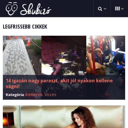
LEGFRISSEBB CIKKEK
14 igazán nagy paraszt, akit jól nyakon kellene
vágni!
Emberek
,
Vicces
Kategória