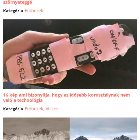
szörnyeteggé
Emberek
Kategória
16 kép ami bizonyítja, hogy az idősebb korosztálynak nem
való a technológia
Emberek
,
Vicces
Kategória