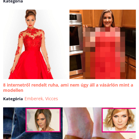
Kategória
8 internetről rendelt ruha, ami nem úgy áll a vásárlón mint a
modellen
Emberek
,
Vicces
Kategória