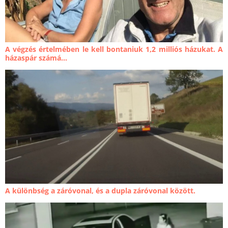
A végzés értelmében le kell bontaniuk 1,2 milliós házukat. A
házaspár számá...
A különbség a záróvonal, és a dupla záróvonal között.