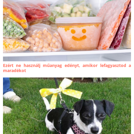
Ezért ne használj műanyag edényt, amikor lefagyasztod a
maradékot