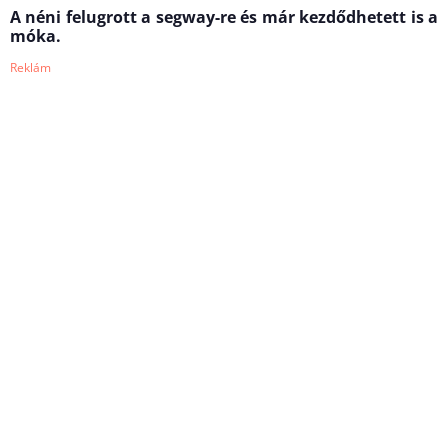
A néni felugrott a segway-re és már kezdődhetett is a
móka.
Reklám