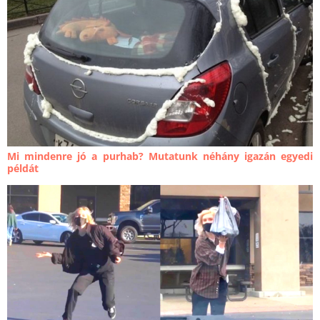
Mi mindenre jó a purhab? Mutatunk néhány igazán egyedi
példát