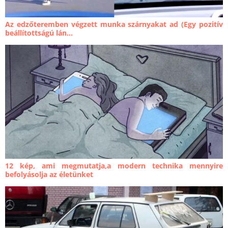
Az edzőteremben végzett munka szárnyakat ad (Egy pozitív
beállítottságú lán...
12 kép, ami megmutatja,a modern technika mennyire
befolyásolja az életünket