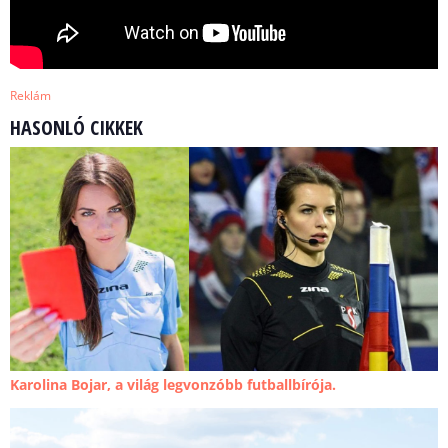
Reklám
HASONLÓ CIKKEK
Karolina Bojar, a világ legvonzóbb futballbírója.