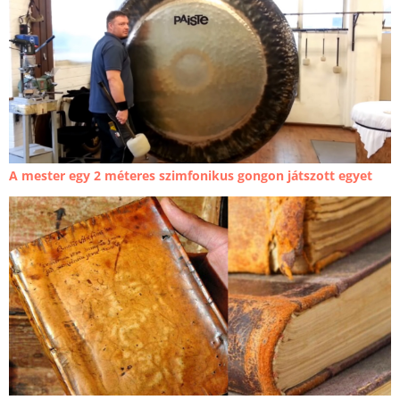
A mester egy 2 méteres szimfonikus gongon játszott egyet