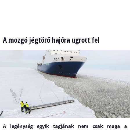
A mozgó jégtörő hajóra ugrott fel
A legénység egyik tagjának nem csak maga a