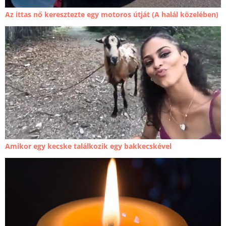
Az ittas nő keresztezte egy motoros útját (A halál közelében)
Amikor egy kecske találkozik egy bakkecskével