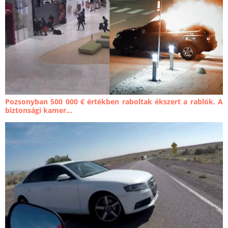
Pozsonyban 500 000 € értékben raboltak ékszert a rablók. A
biztonsági kamer...