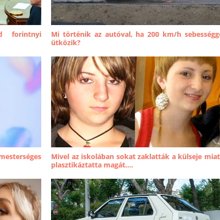
 forintnyi
Mi történik az autóval, ha 200 km/h sebességg
ütközik?
 mesterséges
Mivel az iskolában sokat zaklatták a külseje miat
plasztikáztatta magát....