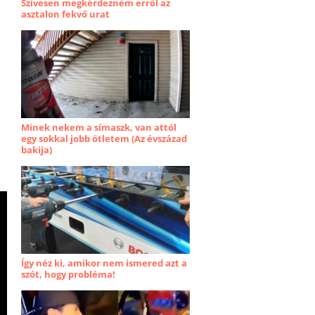
Szívesen megkérdezném erről az
asztalon fekvő urat
Minek nekem a símaszk, van attól
egy sokkal jobb ötletem (Az évszázad
bakija)
Így néz ki, amikor nem ismered azt a
szót, hogy probléma!