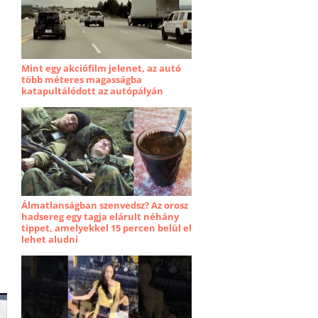
Mint egy akciófilm jelenet, az autó
több méteres magasságba
katapultálódott az autópályán
Álmatlanságban szenvedsz? Az orosz
hadsereg egy tagja elárult néhány
tippet, amelyekkel 15 percen belül el
lehet aludni