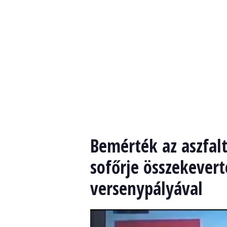
Bemérték az aszfal
sofőrje összekevert
versenypályával