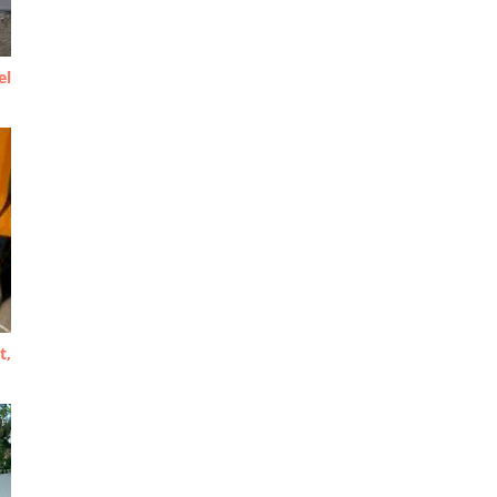
el
t,