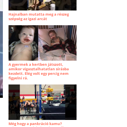
Hajnalban mutatta meg a részeg
szépség az igazi arcát
A gyermek a kertben játszott,
amikor vigasztalhatatlan sírásba
kezdett. Elég volt egy percig nem
figyelni rá.
Még hogy a pankráció kamu?