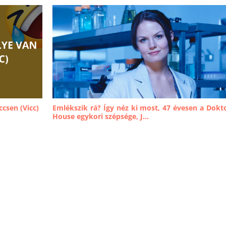
ccsen (Vicc)
Emlékszik rá? Így néz ki most, 47 évesen a Dokt
House egykori szépsége, J...