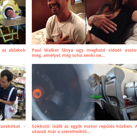
n az ablakok
Paul Walker lánya egy megható videót oszto
meg, amelyet még soha senki ne...
zacskókat –
Sokkoló: leállt az egyik motor repülés közben. 
utasok már a szeretteiktő...