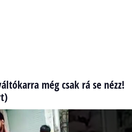
 váltókarra még csak rá se nézz!
t)