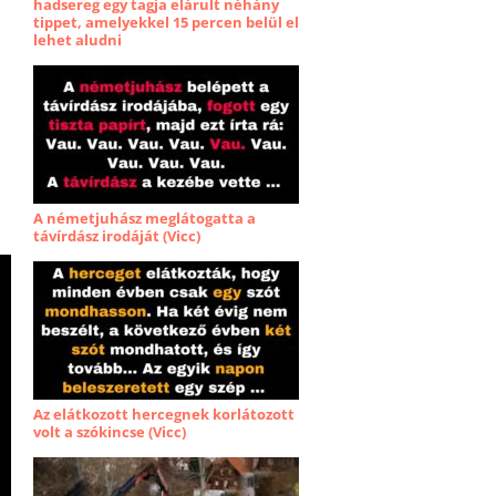
hadsereg egy tagja elárult néhány
tippet, amelyekkel 15 percen belül el
lehet aludni
A németjuhász meglátogatta a
távírdász irodáját (Vicc)
Az elátkozott hercegnek korlátozott
volt a szókincse (Vicc)