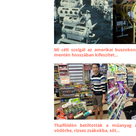
Mi célt szolgál az amerikai buszoko
mentén hosszában kifeszítet...
Thaiföldön betiltották a műanyag 
vödörbe, rizses zsákokba, sőt...