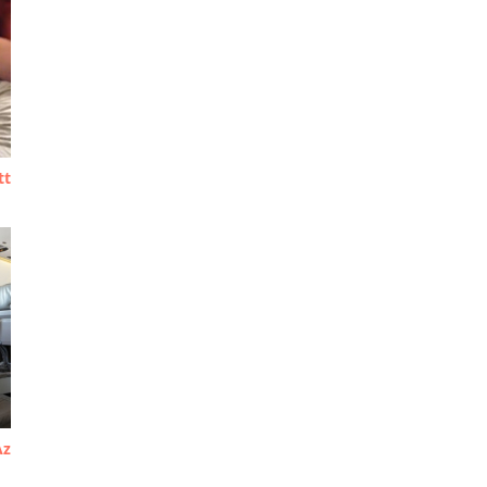
tt
Az