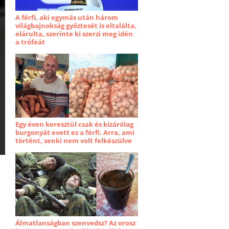
A férfi, aki egymás után három
világbajnokság győztesét is eltalálta,
elárulta, szerinte ki szerzi meg idén
a trófeát
Egy éven keresztül csak és kizárólag
burgonyát evett ez a férfi. Arra, ami
történt, senki nem volt felkészülve
Álmatlanságban szenvedsz? Az orosz