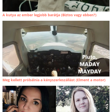
A kutya az ember legjobb barátja (Biztos vagy ebben?)
Meg kellett próbálnia a kényszerleszállást (Elment a motor)