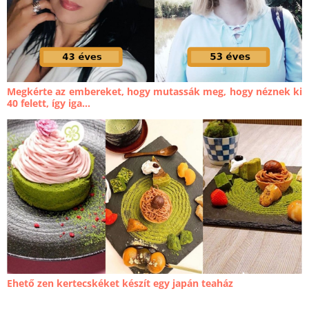
Megkérte az embereket, hogy mutassák meg, hogy néznek ki
40 felett, így iga...
Ehető zen kertecskéket készít egy japán teaház